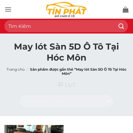
Bỏ
qua
nội
Tìm
dung
kiếm:
May lót Sàn 5D Ô Tô Tại
Hóc Môn
Trang chủ
/
Sản phẩm được gắn thẻ “May lót Sàn 5D Ô Tô Tại Hóc
Môn”
LỌC