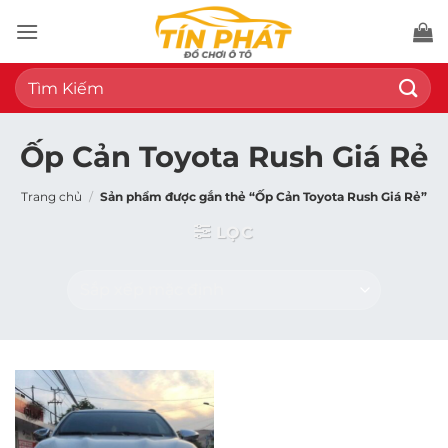
Bỏ
qua
nội
Tìm
dung
kiếm:
Ốp Cản Toyota Rush Giá Rẻ
Trang chủ
/
Sản phẩm được gắn thẻ “Ốp Cản Toyota Rush Giá Rẻ”
LỌC