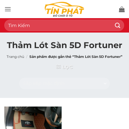
Bỏ
qua
nội
Tìm
dung
kiếm:
Thảm Lót Sàn 5D Fortuner
Trang chủ
/
Sản phẩm được gắn thẻ “Thảm Lót Sàn 5D Fortuner”
LỌC