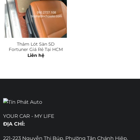
Thảm Lót Sàn 5D
Fortuner Giá Rẻ Tại HCM
Liên hệ
YOUR CAR - MY LIFE
ĐỊA CHỈ:
221-223 Nguyễn Thị Búp, Phường Tân Chánh Hiệp,