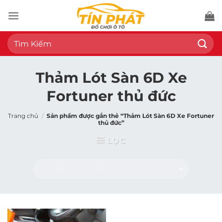
Bỏ
qua
nội
Tìm
dung
kiếm:
Thảm Lót Sàn 6D Xe
Fortuner thủ đức
Trang chủ
/
Sản phẩm được gắn thẻ “Thảm Lót Sàn 6D Xe Fortuner
thủ đức”
LỌC