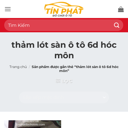
Bỏ
qua
nội
Tìm
dung
kiếm:
thảm lót sàn ô tô 6d hóc
môn
Trang chủ
/
Sản phẩm được gắn thẻ “thảm lót sàn ô tô 6d hóc
môn”
LỌC