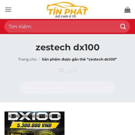
Bỏ
qua
nội
Tìm
dung
kiếm:
zestech dx100
Trang chủ
/
Sản phẩm được gắn thẻ “zestech dx100”
LỌC