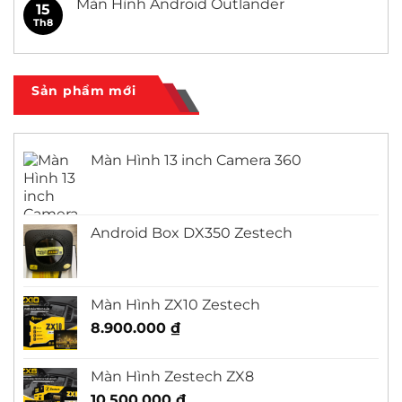
Màn Hình Android Outlander
15
Civic
ở
Màn
Th8
Không
Hình
có
Android
bình
Honda
luận
City
ở
Màn
Sản phẩm mới
Hình
Android
Outlander
Màn Hình 13 inch Camera 360
Android Box DX350 Zestech
Màn Hình ZX10 Zestech
8.900.000
₫
Màn Hình Zestech ZX8
10.500.000
₫