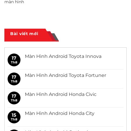
màn hình
Bài viết mới
Màn Hình Android Toyota Innova
17
Th8
Không
có
bình
luận
Màn Hình Android Toyota Fortuner
17
ở
Màn
Th8
Không
Hình
có
Android
bình
Toyota
luận
Màn Hình Android Honda Civic
17
Innova
ở
Màn
Th8
Không
Hình
có
Android
bình
Toyota
luận
Màn Hình Android Honda City
15
Fortuner
ở
Màn
Th8
Không
Hình
có
Android
bình
Honda
luận