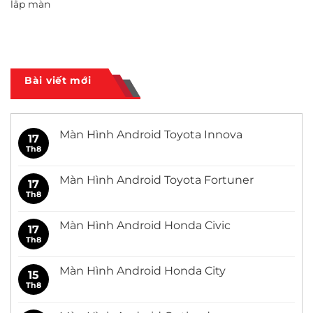
lắp màn
Bài viết mới
Màn Hình Android Toyota Innova
17
Th8
Không
có
bình
luận
Màn Hình Android Toyota Fortuner
17
ở
Màn
Th8
Không
Hình
có
Android
bình
Toyota
luận
Màn Hình Android Honda Civic
17
Innova
ở
Màn
Th8
Không
Hình
có
Android
bình
Toyota
luận
Màn Hình Android Honda City
15
Fortuner
ở
Màn
Th8
Không
Hình
có
Android
bình
Honda
luận