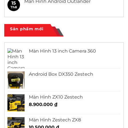
Màn Hình Android Outlander
15
Civic
ở
Màn
Th8
Không
Hình
có
Android
bình
Honda
luận
City
ở
Màn
Sản phẩm mới
Hình
Android
Outlander
Màn Hình 13 inch Camera 360
Android Box DX350 Zestech
Màn Hình ZX10 Zestech
8.900.000
₫
Màn Hình Zestech ZX8
10.500.000
₫