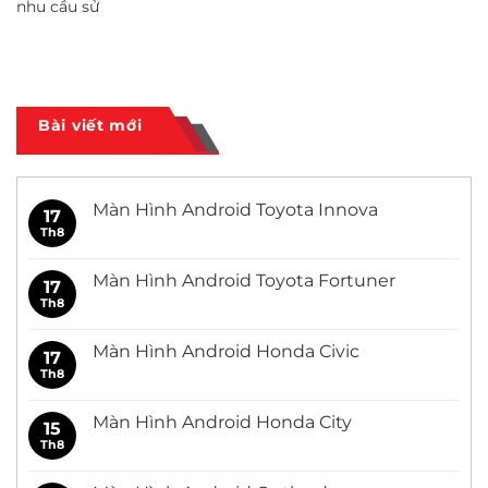
nhu cầu sử
Bài viết mới
Màn Hình Android Toyota Innova
17
Th8
Không
có
bình
luận
Màn Hình Android Toyota Fortuner
17
ở
Màn
Th8
Không
Hình
có
Android
bình
Toyota
luận
Màn Hình Android Honda Civic
17
Innova
ở
Màn
Th8
Không
Hình
có
Android
bình
Toyota
luận
Màn Hình Android Honda City
15
Fortuner
ở
Màn
Th8
Không
Hình
có
Android
bình
Honda
luận