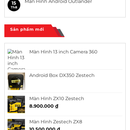
Màn Hình Android Outlander
15
Civic
ở
Màn
Th8
Không
Hình
có
Android
bình
Honda
luận
City
ở
Màn
Sản phẩm mới
Hình
Android
Outlander
Màn Hình 13 inch Camera 360
Android Box DX350 Zestech
Màn Hình ZX10 Zestech
8.900.000
₫
Màn Hình Zestech ZX8
10.500.000
₫