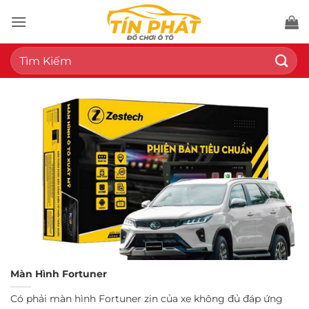
Bỏ
qua
nội
Tìm
dung
kiếm:
Màn Hình Fortuner
Có phải màn hình Fortuner zin của xe không đủ đáp ứng