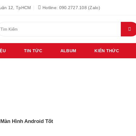
Quận 12, TpHCM
Hotline: 090.2727.108 (Zalo)
ìm
iếm:
IỆU
TIN TỨC
ALBUM
KIẾN THỨC
 Màn Hình Android Tốt