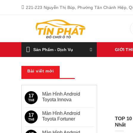
Bỏ
221-223 Nguyễn Thị Búp, Phường Tân Chánh Hiệp, 
qua
nội
T
dung
k
Sản Phẩm - Dịch Vụ
GIỚI TH
Bài viết mới
Màn Hình Android
17
Toyota Innova
Th8
Không
có
Màn Hình Android
bình
17
luận
TOP 10
Toyota Fortuner
Th8
ở
Nhất
Màn
Không
Hình
có
Màn Hình Android
Android
bình