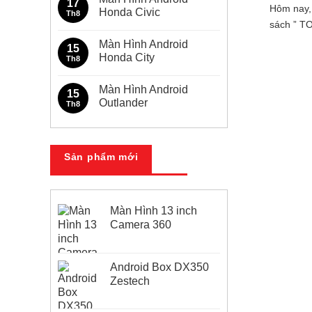
17
Hôm nay,
Toyota
luận
Honda Civic
Th8
Innova
ở
sách ” T
Màn
Không
Hình
có
Màn Hình Android
Android
bình
15
Toyota
luận
Honda City
Th8
Fortuner
ở
Màn
Không
Hình
có
Màn Hình Android
Android
bình
15
Honda
luận
Outlander
Th8
Civic
ở
Màn
Không
Hình
có
Android
bình
Honda
luận
City
ở
Sản phẩm mới
Màn
Hình
Android
Outlander
Màn Hình 13 inch
Camera 360
Android Box DX350
Zestech