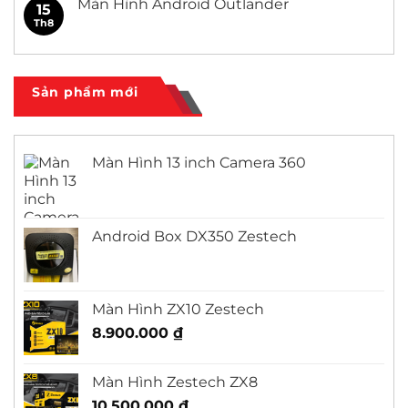
Màn Hình Android Outlander
15
Civic
ở
Màn
Th8
Không
Hình
có
Android
bình
Honda
luận
City
ở
Màn
Sản phẩm mới
Hình
Android
Outlander
Màn Hình 13 inch Camera 360
Android Box DX350 Zestech
Màn Hình ZX10 Zestech
8.900.000
₫
Màn Hình Zestech ZX8
10.500.000
₫