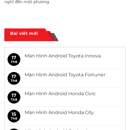
nghĩ đến một phương
Bài viết mới
Màn Hình Android Toyota Innova
17
Th8
Không
có
bình
luận
Màn Hình Android Toyota Fortuner
17
ở
Màn
Th8
Không
Hình
có
Android
bình
Toyota
luận
Màn Hình Android Honda Civic
17
Innova
ở
Màn
Th8
Không
Hình
có
Android
bình
Toyota
luận
Màn Hình Android Honda City
15
Fortuner
ở
Màn
Th8
Không
Hình
có
Android
bình
Honda
luận