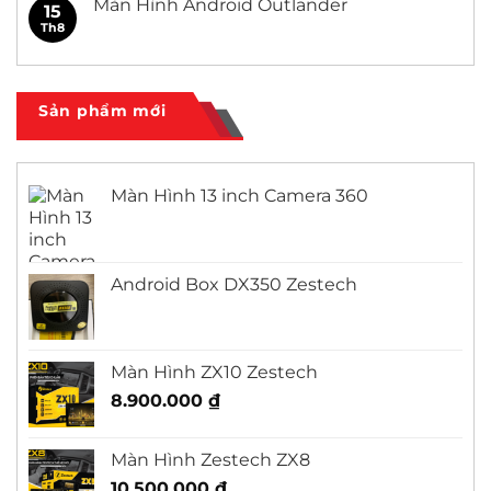
Màn Hình Android Outlander
15
Civic
ở
Màn
Th8
Không
Hình
có
Android
bình
Honda
luận
City
ở
Màn
Sản phẩm mới
Hình
Android
Outlander
Màn Hình 13 inch Camera 360
Android Box DX350 Zestech
Màn Hình ZX10 Zestech
8.900.000
₫
Màn Hình Zestech ZX8
10.500.000
₫