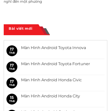
nghĩ đến một phương
Bài viết mới
Màn Hình Android Toyota Innova
17
Th8
Không
có
bình
luận
Màn Hình Android Toyota Fortuner
17
ở
Màn
Th8
Không
Hình
có
Android
bình
Toyota
luận
Màn Hình Android Honda Civic
17
Innova
ở
Màn
Th8
Không
Hình
có
Android
bình
Toyota
luận
Màn Hình Android Honda City
15
Fortuner
ở
Màn
Th8
Không
Hình
có
Android
bình
Honda
luận