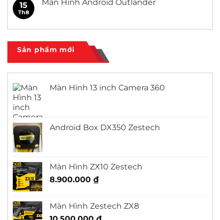
Màn Hình Android Outlander
15
Civic
ở
Màn
Th8
Không
Hình
có
Android
bình
Honda
luận
City
ở
Màn
Sản phẩm mới
Hình
Android
Outlander
Màn Hình 13 inch Camera 360
Android Box DX350 Zestech
Màn Hình ZX10 Zestech
8.900.000
₫
Màn Hình Zestech ZX8
10.500.000
₫