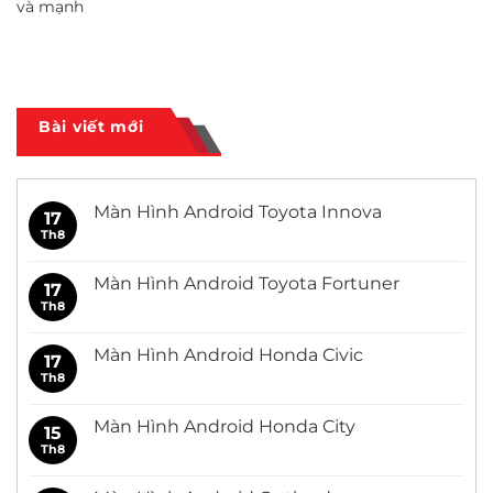
và mạnh
Bài viết mới
Màn Hình Android Toyota Innova
17
Th8
Không
có
bình
luận
Màn Hình Android Toyota Fortuner
17
ở
Màn
Th8
Không
Hình
có
Android
bình
Toyota
luận
Màn Hình Android Honda Civic
17
Innova
ở
Màn
Th8
Không
Hình
có
Android
bình
Toyota
luận
Màn Hình Android Honda City
15
Fortuner
ở
Màn
Th8
Không
Hình
có
Android
bình
Honda
luận