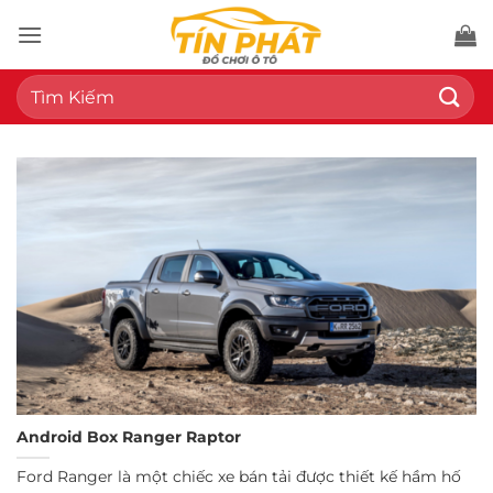
Bỏ
qua
nội
Tìm
dung
kiếm:
Android Box Ranger Raptor
Ford Ranger là một chiếc xe bán tải được thiết kế hầm hố