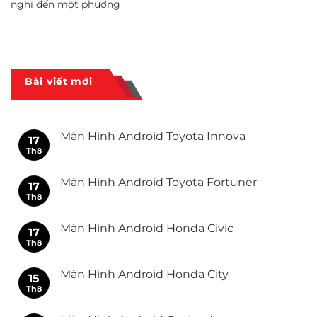
nghĩ đến một phương
Bài viết mới
Màn Hình Android Toyota Innova
17
Th8
Không
có
bình
luận
Màn Hình Android Toyota Fortuner
17
ở
Màn
Th8
Không
Hình
có
Android
bình
Toyota
luận
Màn Hình Android Honda Civic
17
Innova
ở
Màn
Th8
Không
Hình
có
Android
bình
Toyota
luận
Màn Hình Android Honda City
15
Fortuner
ở
Màn
Th8
Không
Hình
có
Android
bình
Honda
luận