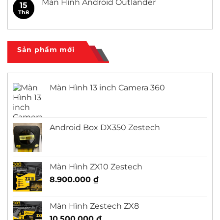
Màn Hình Android Outlander
15
Civic
ở
Màn
Th8
Không
Hình
có
Android
bình
Honda
luận
City
ở
Màn
Sản phẩm mới
Hình
Android
Outlander
Màn Hình 13 inch Camera 360
Android Box DX350 Zestech
Màn Hình ZX10 Zestech
8.900.000
₫
Màn Hình Zestech ZX8
10.500.000
₫