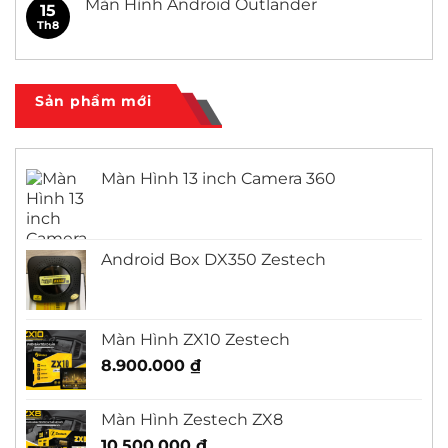
Màn Hình Android Outlander
15
Civic
ở
Màn
Th8
Không
Hình
có
Android
bình
Honda
luận
City
ở
Màn
Sản phẩm mới
Hình
Android
Outlander
Màn Hình 13 inch Camera 360
Android Box DX350 Zestech
Màn Hình ZX10 Zestech
8.900.000
₫
Màn Hình Zestech ZX8
10.500.000
₫