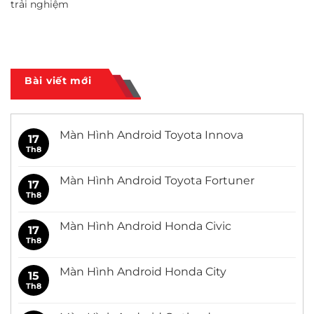
trải nghiệm
Bài viết mới
Màn Hình Android Toyota Innova
17
Th8
Không
có
bình
luận
Màn Hình Android Toyota Fortuner
17
ở
Màn
Th8
Không
Hình
có
Android
bình
Toyota
luận
Màn Hình Android Honda Civic
17
Innova
ở
Màn
Th8
Không
Hình
có
Android
bình
Toyota
luận
Màn Hình Android Honda City
15
Fortuner
ở
Màn
Th8
Không
Hình
có
Android
bình
Honda
luận