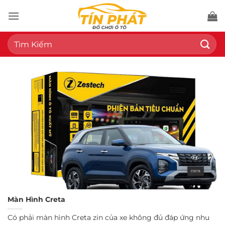
Bỏ
qua
nội
Tìm
dung
kiếm:
Màn Hình Creta
Có phải màn hình Creta zin của xe không đủ đáp ứng nhu