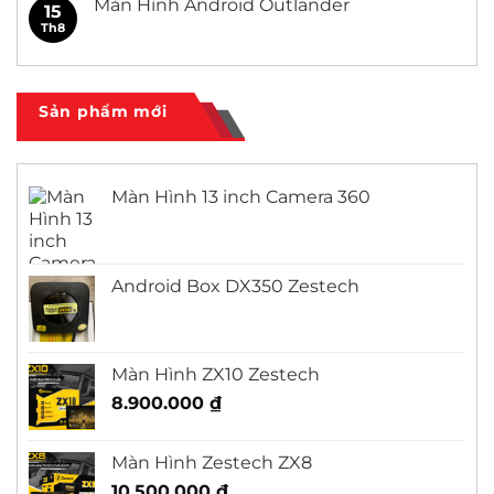
Màn Hình Android Outlander
15
Civic
ở
Màn
Th8
Không
Hình
có
Android
bình
Honda
luận
City
ở
Màn
Sản phẩm mới
Hình
Android
Outlander
Màn Hình 13 inch Camera 360
Android Box DX350 Zestech
Màn Hình ZX10 Zestech
8.900.000
₫
Màn Hình Zestech ZX8
10.500.000
₫