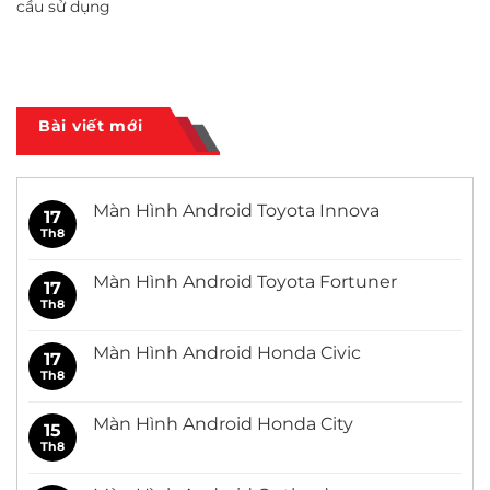
cầu sử dụng
Bài viết mới
Màn Hình Android Toyota Innova
17
Th8
Không
có
bình
luận
Màn Hình Android Toyota Fortuner
17
ở
Màn
Th8
Không
Hình
có
Android
bình
Toyota
luận
Màn Hình Android Honda Civic
17
Innova
ở
Màn
Th8
Không
Hình
có
Android
bình
Toyota
luận
Màn Hình Android Honda City
15
Fortuner
ở
Màn
Th8
Không
Hình
có
Android
bình
Honda
luận