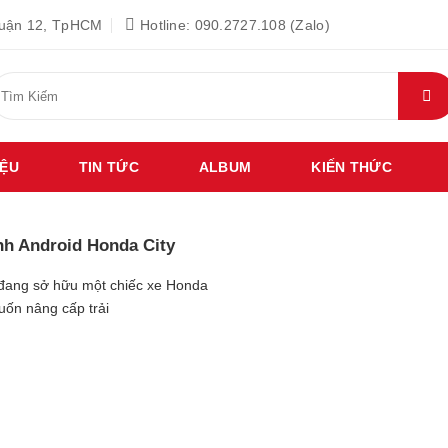
Quận 12, TpHCM
Hotline: 090.2727.108 (Zalo)
ìm
iếm:
IỆU
TIN TỨC
ALBUM
KIẾN THỨC
nh Android Honda City
đang sở hữu một chiếc xe Honda
uốn nâng cấp trải