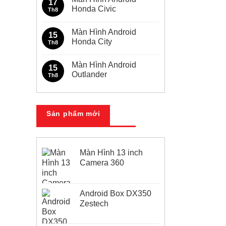
17
Toyota
luận
Honda Civic
Th8
Innova
ở
Màn
Không
Hình
có
Màn Hình Android
Android
bình
15
Toyota
luận
Honda City
Th8
Fortuner
ở
Màn
Không
Hình
có
Màn Hình Android
Android
bình
15
Honda
luận
Outlander
Th8
Civic
ở
Màn
Không
Hình
có
Android
bình
Honda
luận
City
ở
Sản phẩm mới
Màn
Hình
Android
Outlander
Màn Hình 13 inch
Camera 360
Android Box DX350
Zestech