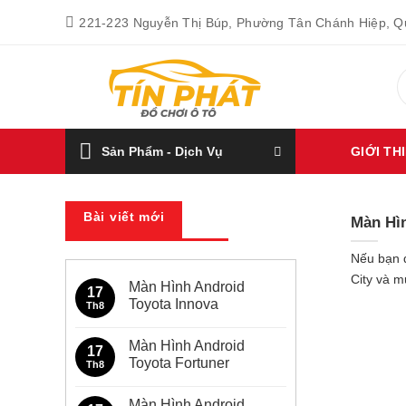
Bỏ
221-223 Nguyễn Thị Búp, Phường Tân Chánh Hiệp, 
qua
nội
T
dung
k
Sản Phẩm - Dịch Vụ
GIỚI TH
Bài viết mới
Màn Hì
Nếu bạn 
City và m
Màn Hình Android
17
Toyota Innova
Th8
Không
có
Màn Hình Android
bình
17
luận
Toyota Fortuner
Th8
ở
Màn
Không
Hình
có
Màn Hình Android
Android
bình