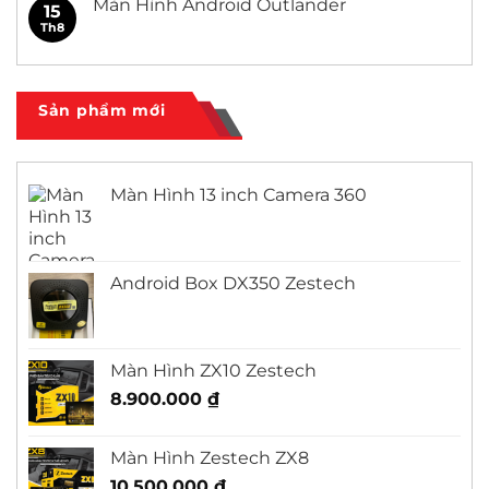
Màn Hình Android Outlander
15
Civic
ở
Màn
Th8
Không
Hình
có
Android
bình
Honda
luận
City
ở
Màn
Sản phẩm mới
Hình
Android
Outlander
Màn Hình 13 inch Camera 360
Android Box DX350 Zestech
Màn Hình ZX10 Zestech
8.900.000
₫
Màn Hình Zestech ZX8
10.500.000
₫