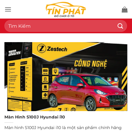
Bỏ
qua
nội
Tìm
dung
kiếm:
Màn Hình S100J Hyundai i10
Màn hình S100J Hyundai i10 là một sản phẩm chính hãng