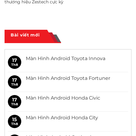
thương hiệu Zestech cực kỳ
Bài viết mới
Màn Hình Android Toyota Innova
17
Th8
Không
có
bình
luận
Màn Hình Android Toyota Fortuner
17
ở
Màn
Th8
Không
Hình
có
Android
bình
Toyota
luận
Màn Hình Android Honda Civic
17
Innova
ở
Màn
Th8
Không
Hình
có
Android
bình
Toyota
luận
Màn Hình Android Honda City
15
Fortuner
ở
Màn
Th8
Không
Hình
có
Android
bình
Honda
luận