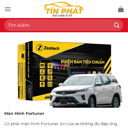
Bỏ
qua
nội
Tìm
dung
kiếm:
Màn Hình Fortuner
Có phải màn hình Fortuner zin của xe không đủ đáp ứng