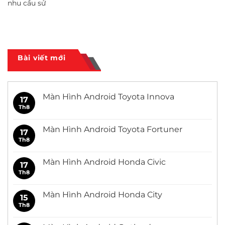
nhu cầu sử
Bài viết mới
Màn Hình Android Toyota Innova
17
Th8
Không
có
bình
luận
Màn Hình Android Toyota Fortuner
17
ở
Màn
Th8
Không
Hình
có
Android
bình
Toyota
luận
Màn Hình Android Honda Civic
17
Innova
ở
Màn
Th8
Không
Hình
có
Android
bình
Toyota
luận
Màn Hình Android Honda City
15
Fortuner
ở
Màn
Th8
Không
Hình
có
Android
bình
Honda
luận