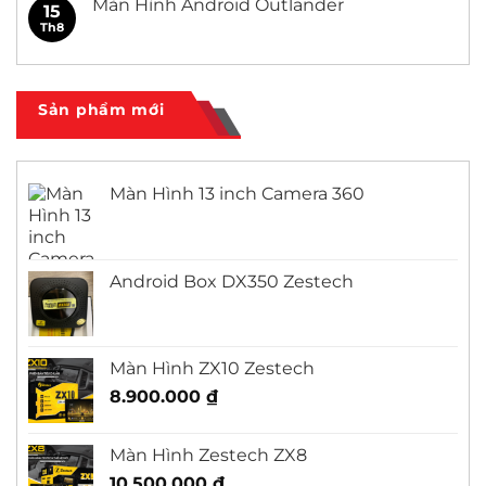
Màn Hình Android Outlander
15
Civic
ở
Màn
Th8
Không
Hình
có
Android
bình
Honda
luận
City
ở
Màn
Sản phẩm mới
Hình
Android
Outlander
Màn Hình 13 inch Camera 360
Android Box DX350 Zestech
Màn Hình ZX10 Zestech
8.900.000
₫
Màn Hình Zestech ZX8
10.500.000
₫