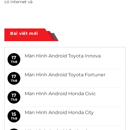
có internet và
Bài viết mới
Màn Hình Android Toyota Innova
17
Th8
Không
có
bình
luận
Màn Hình Android Toyota Fortuner
17
ở
Màn
Th8
Không
Hình
có
Android
bình
Toyota
luận
Màn Hình Android Honda Civic
17
Innova
ở
Màn
Th8
Không
Hình
có
Android
bình
Toyota
luận
Màn Hình Android Honda City
15
Fortuner
ở
Màn
Th8
Không
Hình
có
Android
bình
Honda
luận