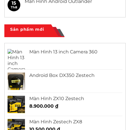
Màn Hình Android Outlander
15
Civic
ở
Màn
Th8
Không
Hình
có
Android
bình
Honda
luận
City
ở
Màn
Sản phẩm mới
Hình
Android
Outlander
Màn Hình 13 inch Camera 360
Android Box DX350 Zestech
Màn Hình ZX10 Zestech
8.900.000
₫
Màn Hình Zestech ZX8
10.500.000
₫