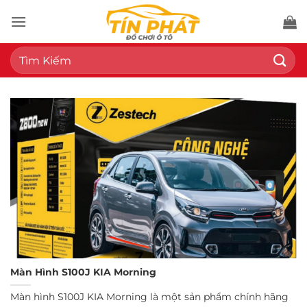
Bỏ
qua
nội
Tìm
dung
kiếm:
Màn Hình S100J KIA Morning
Màn hình S100J KIA Morning là một sản phẩm chính hãng