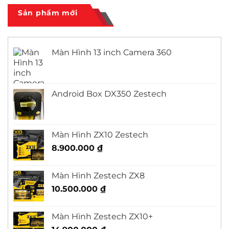
City
ở
Màn
Sản phẩm mới
Hình
Android
Outlander
Màn Hình 13 inch Camera 360
Android Box DX350 Zestech
Màn Hình ZX10 Zestech
8.900.000
₫
Màn Hình Zestech ZX8
10.500.000
₫
Màn Hình Zestech ZX10+