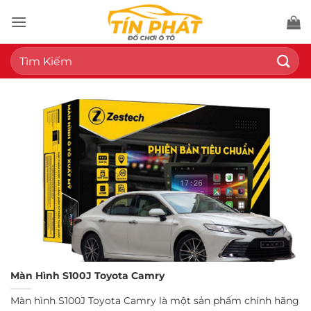
Bỏ
qua
nội
Tìm
dung
kiếm:
Màn Hình S100J Toyota Camry
Màn hình S100J Toyota Camry là một sản phẩm chính hãng