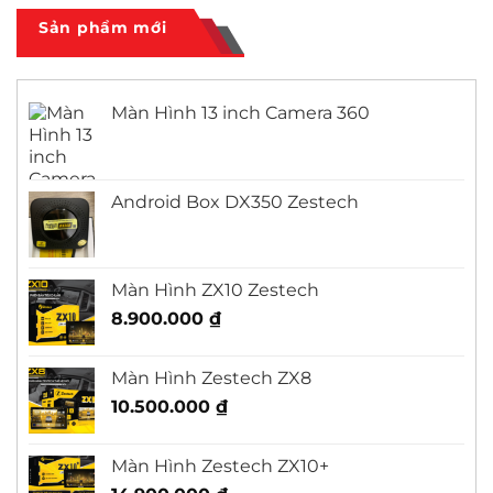
City
ở
Màn
Sản phẩm mới
Hình
Android
Outlander
Màn Hình 13 inch Camera 360
Android Box DX350 Zestech
Màn Hình ZX10 Zestech
8.900.000
₫
Màn Hình Zestech ZX8
10.500.000
₫
Màn Hình Zestech ZX10+