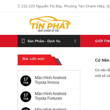
Bỏ
221-223 Nguyễn Thị Búp, Phường Tân Chánh Hiệp, 
qua
nội
T
dung
k
Sản Phẩm - Dịch Vụ
GIỚI TH
Bài viết mới
Có Nên
Có nên lắ
một số câ
Màn Hình Android
17
Toyota Innova
Th8
Không
có
Màn Hình Android
bình
17
luận
Toyota Fortuner
Th8
ở
Màn
Không
Hình
có
Màn Hình Android
Android
bình