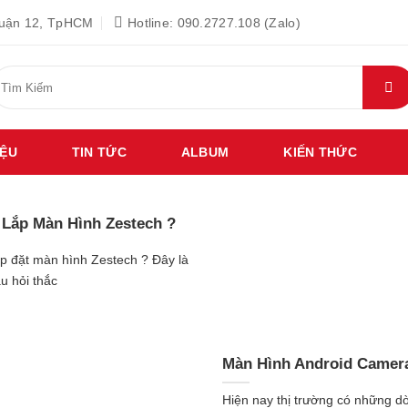
Quận 12, TpHCM
Hotline: 090.2727.108 (Zalo)
ìm
iếm:
IỆU
TIN TỨC
ALBUM
KIẾN THỨC
 Lắp Màn Hình Zestech ?
p đặt màn hình Zestech ? Đây là
u hỏi thắc
Màn Hình Android Camer
Hiện nay thị trường có những 