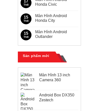
17
Toyota
luận
Honda Civic
Th8
Innova
ở
Màn
Không
Hình
có
Màn Hình Android
Android
bình
15
Toyota
luận
Honda City
Th8
Fortuner
ở
Màn
Không
Hình
có
Màn Hình Android
Android
bình
15
Honda
luận
Outlander
Th8
Civic
ở
Màn
Không
Hình
có
Android
bình
Honda
luận
City
ở
Sản phẩm mới
Màn
Hình
Android
Outlander
Màn Hình 13 inch
Camera 360
Android Box DX350
Zestech