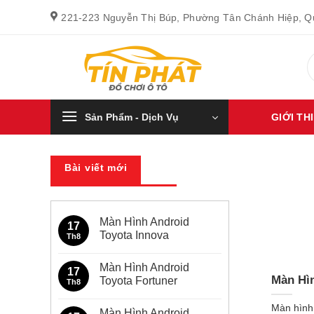
Bỏ
221-223 Nguyễn Thị Búp, Phường Tân Chánh Hiệp, 
qua
nội
T
dung
k
Sản Phẩm - Dịch Vụ
GIỚI TH
Bài viết mới
Màn Hình Android
17
Toyota Innova
Th8
Không
có
Màn Hình Android
bình
17
luận
Màn Hì
Toyota Fortuner
Th8
ở
Màn
Không
Hình
có
Màn hình
Màn Hình Android
Android
bình