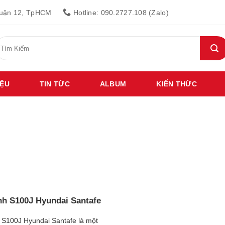
Quận 12, TpHCM
Hotline: 090.2727.108 (Zalo)
ìm
iếm:
IỆU
TIN TỨC
ALBUM
KIẾN THỨC
nh S100J Hyundai Santafe
 S100J Hyundai Santafe là một