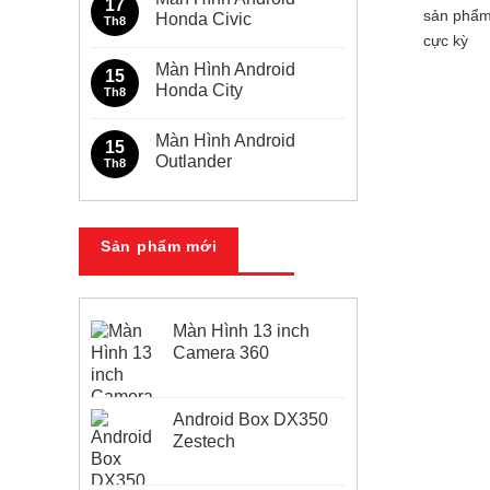
17
Toyota
luận
sản phẩm
Honda Civic
Th8
Innova
ở
cực kỳ
Màn
Không
Hình
có
Màn Hình Android
Android
bình
15
Toyota
luận
Honda City
Th8
Fortuner
ở
Màn
Không
Hình
có
Màn Hình Android
Android
bình
15
Honda
luận
Outlander
Th8
Civic
ở
Màn
Không
Hình
có
Android
bình
Honda
luận
City
ở
Sản phẩm mới
Màn
Hình
Android
Outlander
Màn Hình 13 inch
Camera 360
Android Box DX350
Zestech