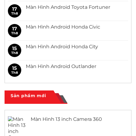
bình
luận
Màn Hình Android Toyota Fortuner
17
ở
Màn
Th8
Không
Hình
có
Android
bình
Toyota
luận
Màn Hình Android Honda Civic
17
Innova
ở
Màn
Th8
Không
Hình
có
Android
bình
Toyota
luận
Màn Hình Android Honda City
15
Fortuner
ở
Màn
Th8
Không
Hình
có
Android
bình
Honda
luận
Màn Hình Android Outlander
15
Civic
ở
Màn
Th8
Không
Hình
có
Android
bình
Honda
luận
City
ở
Màn
Sản phẩm mới
Hình
Android
Outlander
Màn Hình 13 inch Camera 360