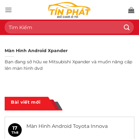
Bỏ
qua
nội
Tìm
dung
kiếm:
Màn Hình Android Xpander
Bạn đang sở hữu xe Mitsubishi Xpander và muốn nâng cấp
lên màn hình dvd
Bài viết mới
Màn Hình Android Toyota Innova
17
Th8
Không
có