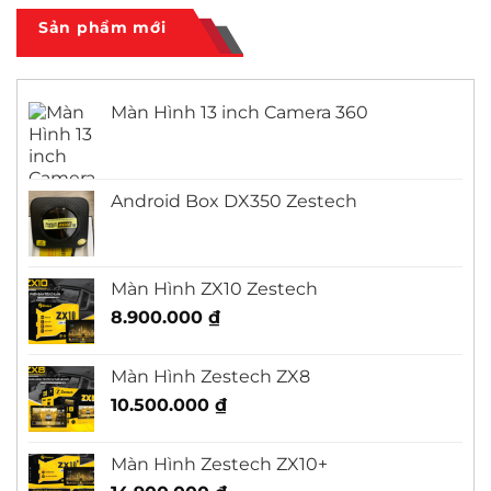
City
ở
Màn
Sản phẩm mới
Hình
Android
Outlander
Màn Hình 13 inch Camera 360
Android Box DX350 Zestech
Màn Hình ZX10 Zestech
8.900.000
₫
Màn Hình Zestech ZX8
10.500.000
₫
Màn Hình Zestech ZX10+