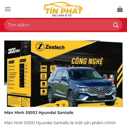
Bỏ
qua
nội
Tìm
dung
kiếm:
Màn Hình S100J Hyundai Santafe
Màn hình S100J Hyundai Santafe là một sản phẩm chính