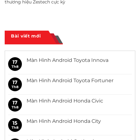
thương hiệu Zestech cực kỳ
Bài viết mới
Màn Hình Android Toyota Innova
17
Th8
Không
có
bình
luận
Màn Hình Android Toyota Fortuner
17
ở
Màn
Th8
Không
Hình
có
Android
bình
Toyota
luận
Màn Hình Android Honda Civic
17
Innova
ở
Màn
Th8
Không
Hình
có
Android
bình
Toyota
luận
Màn Hình Android Honda City
15
Fortuner
ở
Màn
Th8
Không
Hình
có
Android
bình
Honda
luận