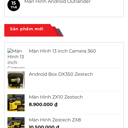
Màn Hình Android Outlander
15
Civic
ở
Màn
Th8
Không
Hình
có
Android
bình
Honda
luận
City
ở
Màn
Sản phẩm mới
Hình
Android
Outlander
Màn Hình 13 inch Camera 360
Android Box DX350 Zestech
Màn Hình ZX10 Zestech
8.900.000
₫
Màn Hình Zestech ZX8
10.500.000
₫