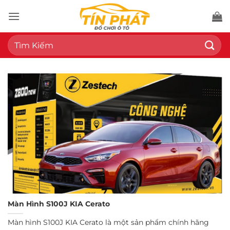
Bỏ
qua
nội
Tìm
dung
kiếm:
Màn Hình S100J KIA Cerato
Màn hình S100J KIA Cerato là một sản phẩm chính hãng