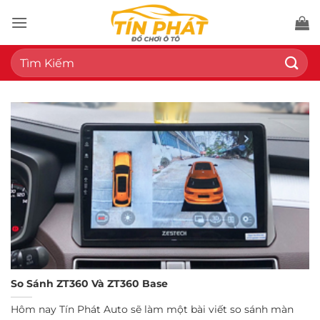
Bỏ
qua
nội
Tìm
dung
kiếm:
So Sánh ZT360 Và ZT360 Base
Hôm nay Tín Phát Auto sẽ làm một bài viết so sánh màn