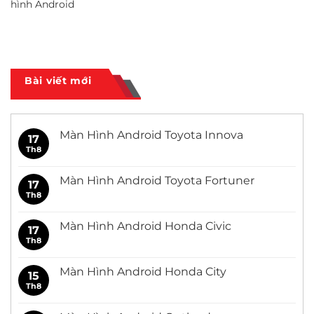
hình Android
Bài viết mới
Màn Hình Android Toyota Innova
17
Th8
Không
có
bình
luận
Màn Hình Android Toyota Fortuner
17
ở
Màn
Th8
Không
Hình
có
Android
bình
Toyota
luận
Màn Hình Android Honda Civic
17
Innova
ở
Màn
Th8
Không
Hình
có
Android
bình
Toyota
luận
Màn Hình Android Honda City
15
Fortuner
ở
Màn
Th8
Không
Hình
có
Android
bình
Honda
luận