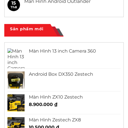
Màn Hình Android Outlander
15
Civic
ở
Màn
Th8
Không
Hình
có
Android
bình
Honda
luận
City
ở
Màn
Sản phẩm mới
Hình
Android
Outlander
Màn Hình 13 inch Camera 360
Android Box DX350 Zestech
Màn Hình ZX10 Zestech
8.900.000
₫
Màn Hình Zestech ZX8
10.500.000
₫