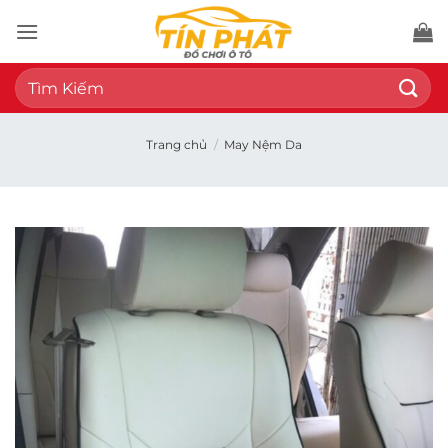
Bỏ
qua
nội
Tìm
dung
kiếm:
Trang chủ
/
May Nệm Da