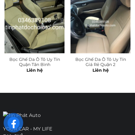
Bọc Ghế Da Ô Tô Uy Tín
Bọc Ghế Da Ô Tô Uy Tín
Quận Tân Bình
Giá Rẻ Quận 2
Liên hệ
Liên hệ
YOUR CAR - MY LIFE