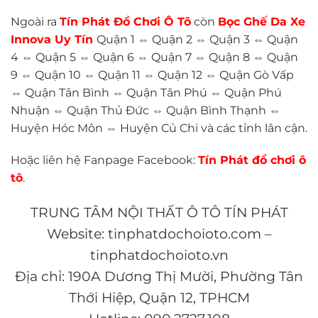
Ngoài ra
Tín Phát Đồ Chơi Ô Tô
còn
Bọc Ghế Da Xe
Inn
ova Uy Tín
Quận 1 ⇔ Quận 2 ⇔ Quận 3 ⇔ Quận
4 ⇔ Quận 5 ⇔ Quận 6 ⇔ Quận 7 ⇔ Quận 8 ⇔ Quận
9 ⇔ Quận 10 ⇔ Quận 11 ⇔ Quận 12 ⇔ Quận Gò Vấp
⇔ Quận Tân Bình ⇔ Quận Tân Phú ⇔ Quận Phú
Nhuận ⇔ Quận Thủ Đức ⇔ Quận Bình Thạnh ⇔
Huyện Hóc Môn ⇔ Huyện Củ Chi và các tỉnh lân cận.
Hoặc liên hệ Fanpage Facebook:
Tín Phát đồ chơi ô
tô
.
TRUNG TÂM NỘI THẤT Ô TÔ TÍN PHÁT
Website: tinphatdochoioto.com –
tinphatdochoioto.vn
Địa chỉ: 190A Dương Thị Mười, Phường Tân
Thới Hiệp, Quận 12, TPHCM