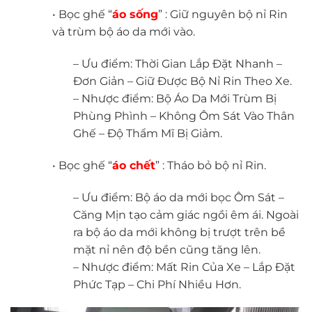
• Bọc ghế “
áo sống
” : Giữ nguyên bộ nỉ Rin
và trùm bộ áo da mới vào.
– Ưu điểm: Thời Gian Lắp Đặt Nhanh –
Đơn Giản – Giữ Được Bộ Nỉ Rin Theo Xe.
– Nhược điểm: Bộ Áo Da Mới Trùm Bị
Phùng Phình – Không Ôm Sát Vào Thân
Ghế – Độ Thẩm Mĩ Bị Giảm.
• Bọc ghế “
áo chết
” : Tháo bỏ bộ nỉ Rin.
– Ưu điểm: Bộ áo da mới bọc Ôm Sát –
Căng Mịn tạo cảm giác ngồi êm ái. Ngoài
ra bộ áo da mới không bị trượt trên bề
mặt nỉ nên độ bền cũng tăng lên.
– Nhược điểm: Mất Rin Của Xe – Lắp Đặt
Phức Tạp – Chi Phí Nhiều Hơn.