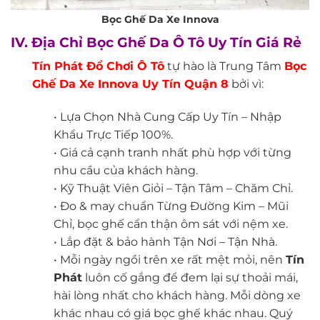
Bọc Ghế Da Xe Innova
IV. Địa Chỉ Bọc Ghế Da Ô Tô Uy Tín Giá Rẻ
Tín Phát Đồ Chơi Ô Tô
tự hào là Trung Tâm
Bọc
Ghế Da Xe In
nova
Uy Tín Quận 8
bởi vì:
• Lựa Chọn Nhà Cung Cấp Uy Tín – Nhập
Khẩu Trực Tiếp 100%.
• Giá cả cạnh tranh nhất phù hợp với từng
nhu cầu của khách hàng.
• Kỹ Thuật Viên Giỏi – Tận Tâm – Chăm Chỉ.
• Đo & may chuẩn Từng Đường Kim – Mũi
Chỉ, bọc ghế cẩn thận ôm sát với nệm xe.
• Lắp đặt & bảo hành Tận Nơi – Tận Nhà.
• Mỗi ngày ngồi trên xe rất mệt mỏi, nên
Tín
Phát
luôn cố gắng để đem lại sự thoải mái,
hài lòng nhất cho khách hàng. Mỗi dòng xe
khác nhau có giá bọc ghế khác nhau. Quý