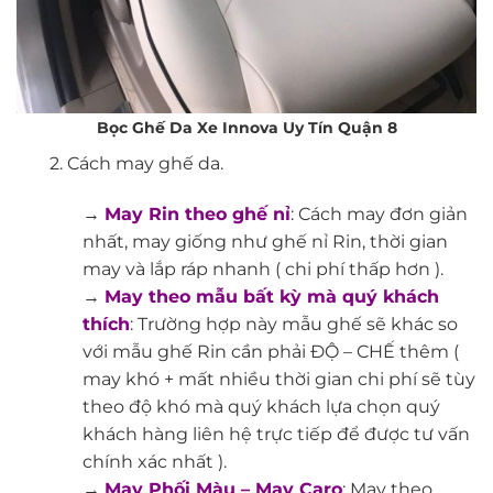
Bọc Ghế Da Xe Innova Uy Tín Quận 8
2. Cách may ghế da.
→
May Rin theo ghế nỉ
: Cách may đơn giản
nhất, may giống như ghế nỉ Rin, thời gian
may và lắp ráp nhanh ( chi phí thấp hơn ).
→
May theo mẫu bất kỳ mà quý khách
thích
: Trường hợp này mẫu ghế sẽ khác so
với mẫu ghế Rin cần phải ĐỘ – CHẾ thêm (
may khó + mất nhiều thời gian chi phí sẽ tùy
theo độ khó mà quý khách lựa chọn quý
khách hàng liên hệ trực tiếp để được tư vấn
chính xác nhất ).
→
May Phối Màu – May Caro
: May theo