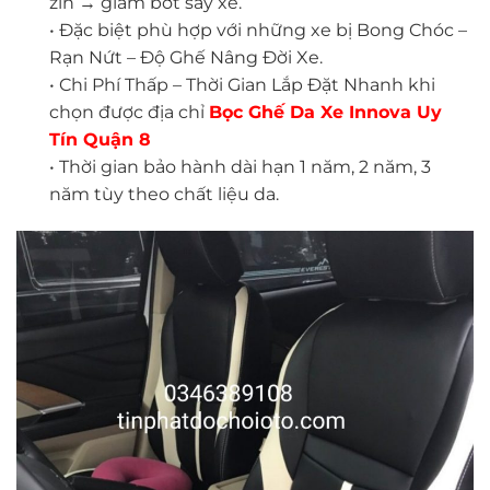
zin → giảm bớt say xe.
• Đặc biệt phù hợp với những xe bị Bong Chóc –
Rạn Nứt – Độ Ghế Nâng Đời Xe.
• Chi Phí Thấp – Thời Gian Lắp Đặt Nhanh khi
chọn được địa chỉ
Bọc Ghế Da Xe In
nova
Uy
Tín Quận 8
• Thời gian bảo hành dài hạn 1 năm, 2 năm, 3
năm tùy theo chất liệu da.