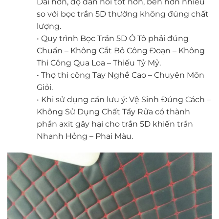
Dai hơn, độ đàn hồi tốt hơn, bền hơn nhiều
so với bọc trần 5D thường không đúng chất
lượng.
• Quy trình Bọc Trần 5D Ô Tô phải đúng
Chuẩn – Không Cắt Bỏ Công Đoạn – Không
Thi Công Qua Loa – Thiếu Tỷ Mỷ.
• Thợ thi công Tay Nghề Cao – Chuyên Môn
Giỏi.
• Khi sử dụng cần lưu ý: Vệ Sinh Đúng Cách –
Không Sử Dụng Chất Tẩy Rửa có thành
phần axit gây hại cho trần 5D khiến trần
Nhanh Hỏng – Phai Màu.