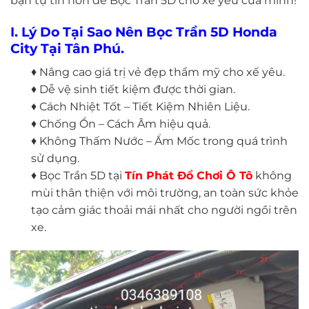
bạn tự tin hơn để Bọc Trần 5D cho xế yêu của mình!
I. Lý Do Tại Sao Nên Bọc Trần 5D Honda
City Tại Tân Phú.
♦ Nâng cao giá trị vẻ đẹp thẩm mỹ cho xế yêu.
♦ Dễ vệ sinh tiết kiệm được thời gian.
♦ Cách Nhiệt Tốt – Tiết Kiệm Nhiên Liệu.
♦ Chống Ồn – Cách Âm hiệu quả.
♦ Không Thấm Nước – Ẩm Mốc trong quá trình
sử dụng.
♦ Bọc Trần 5D tại
Tín Phát Đồ Chơi Ô Tô
không
mùi thân thiện với môi trường, an toàn sức khỏe
tạo cảm giác thoải mái nhất cho người ngồi trên
xe.