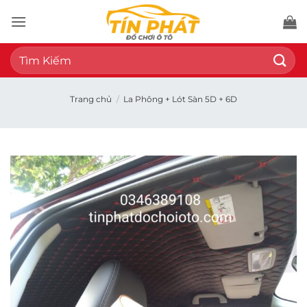
Bỏ
qua
nội
Tìm
dung
kiếm:
Trang chủ
/
La Phông + Lót Sàn 5D + 6D