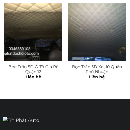
Bọc Trần 5D Ô Tô Giá Rẻ
Bọc Trần 5D Xe I10 Quận
Quận 12
Phú Nhuận
Liên hệ
Liên hệ