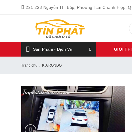
Bỏ
221-223 Nguyễn Thị Búp, Phường Tân Chánh Hiệp, 
qua
nội
T
dung
k
Sản Phẩm - Dịch Vụ
GIỚI TH
Trang chủ
/
KIA RONDO