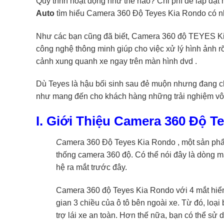
Quy trình hoạt động như thế nào? Chi phí để lắp đặt
Auto
tìm hiểu Camera 360 Độ Teyes Kia Rondo có n
Như các bạn cũng đã biết, Camera 360 độ TEYES Ki
công nghệ thông minh giúp cho việc xử lý hình ảnh rõ
cảnh xung quanh xe ngay trên màn hình dvd .
Dù Teyes là hậu bối sinh sau đẻ muộn nhưng đang cho
như mang đến cho khách hàng những trải nghiệm vô 
I. Giới Thiệu Camera 360 Độ T
C
amera 360 Độ Teyes Kia Rondo , một sản phẩm
thống camera 360 độ. Có thể nói đây là dòng m
hệ ra mắt trước đây.
Camera 360 độ Teyes Kia Rondo với 4 mắt hiển t
gian 3 chiều của ô tô bên ngoài xe. Từ đó, loạ
trợ lái xe an toàn. Hơn thế nữa, bạn có thể sử 