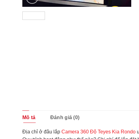
Mô tả
Đánh giá (0)
Địa chỉ ở đâu lắp
Camera 360 Độ Teyes Kia Rond
o