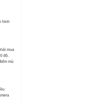
n hình
 phải mua
60 độ.
 điểm mù
iều
camera