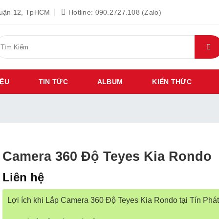
Quận 12, TpHCM
Hotline: 090.2727.108 (Zalo)
ìm
iếm:
IỆU
TIN TỨC
ALBUM
KIẾN THỨC
Camera 360 Độ Teyes Kia Rondo
Liên hệ
Lợi ích khi Lắp Camera 360 Độ Teyes Kia Rondo tại Tín Phát