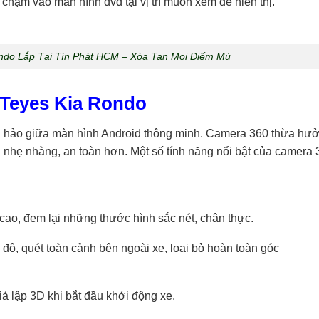
chạm vào màn hình dvd tại vị trí muốn xem để hiển thị.
ndo Lắp Tại Tín Phát HCM – Xóa Tan Mọi Điểm Mù
 Teyes Kia Rondo
 hảo giữa màn hình Android thông minh. Camera 360 thừa hưở
nên nhẹ nhàng, an toàn hơn. Một số tính năng nổi bật của camera
cao, đem lại những thước hình sắc nét, chân thực.
độ, quét toàn cảnh bên ngoài xe, loại bỏ hoàn toàn góc
iả lập 3D khi bắt đầu khởi động xe.