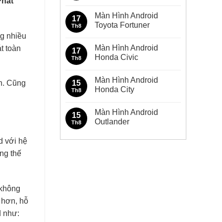
Phát
Không
có
Màn Hình Android
bình
17
luận
Toyota Fortuner
Th8
ở
g nhiều
Màn
Không
Hình
có
Màn Hình Android
t toàn
Android
bình
17
Toyota
luận
Honda Civic
Th8
Innova
ở
Màn
Không
Hình
có
Màn Hình Android
Android
bình
15
nh. Cũng
Toyota
luận
Honda City
Th8
Fortuner
ở
Màn
Không
Hình
có
Màn Hình Android
Android
bình
15
Honda
luận
Outlander
Th8
Civic
ở
Màn
Không
Hình
có
d với hệ
Android
bình
Honda
luận
ng thế
City
ở
Màn
Hình
Android
Outlander
 không
 hơn, hỗ
d như: