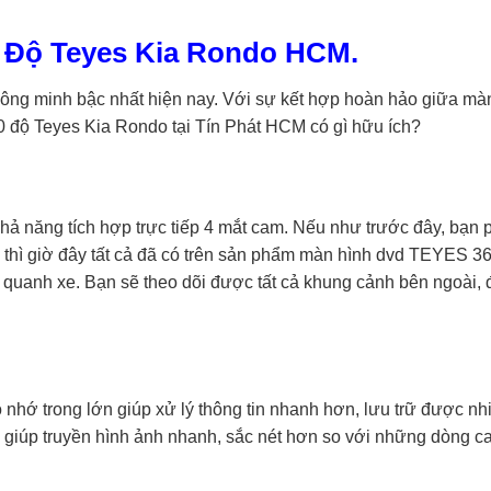
0 Độ Teyes Kia Rondo HCM.
hông minh bậc nhất hiện nay. Với sự kết hợp hoàn hảo giữa mà
 độ Teyes Kia Rondo tại Tín Phát HCM có gì hữu ích?
khả năng tích hợp trực tiếp 4 mắt cam. Nếu như trước đây, bạn
ỏ, thì giờ đây tất cả đã có trên sản phẩm màn hình dvd TEYES 3
g quanh xe. Bạn sẽ theo dõi được tất cả khung cảnh bên ngoài,
hớ trong lớn giúp xử lý thông tin nhanh hơn, lưu trữ được nh
 giúp truyền hình ảnh nhanh, sắc nét hơn so với những dòng 