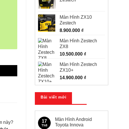
Màn Hình ZX10
Zestech
8.900.000
₫
Màn Hình Zestech
ZX8
10.500.000
₫
Màn Hình Zestech
ZX10+
14.900.000
₫
Bài viết mới
Màn Hình Android
17
ẩm này?
Toyota Innova
Th8