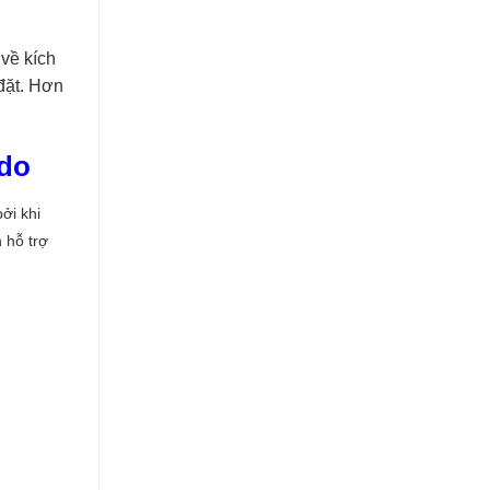
về kích
 đặt. Hơn
ndo
ởi khi
 hỗ trợ