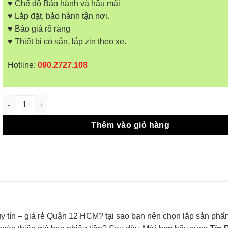
♥ Chế độ Bảo hành và hậu mãi
♥ Lắp đặt, bảo hành tận nơi.
♥ Báo giá rõ ràng
♥ Thiết bị có sẵn, lắp zin theo xe.
Hotline:
090.2727.108
Camera 360 Độ Teyes Kia Rondo số lượng
Thêm vào giỏ hàng
uy tín – giá rẻ Quận 12 HCM? tại sao bạn nên chọn lắp sản ph