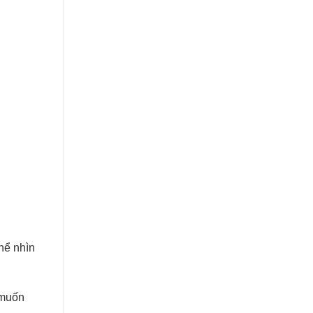
hể nhìn
 muốn