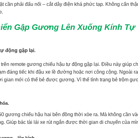
đặt cần phải đấu nối – cắt dây điện khá phức tạp. Không cẩn th
e.
Khiển Gập Gương Lên Xuống Kính Tự
ự động gập lại.
e trên remote gương chiếu hậu tự động gập lại. Điều này giúp c
hạm đáng tiếc khi đậu xe lề đường hoặc nơi công cộng. Ngoài ra
ời gian mới có thể bẻ được gương. Vì thế tình trạng bẻ trộm g
hóa.
 gương chiếu hậu hai bên đồng thời xòe ra. Mà không cần v
ng. Giúp bác tài lái xe rút ngắn được thời gian di chuyển của mì
ương – lên kính.