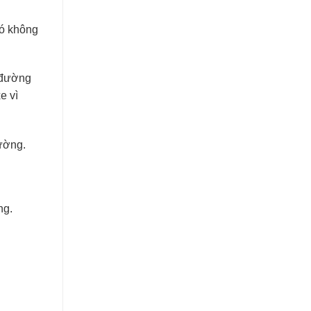
đó không
e đường
e vì
ường.
ng.