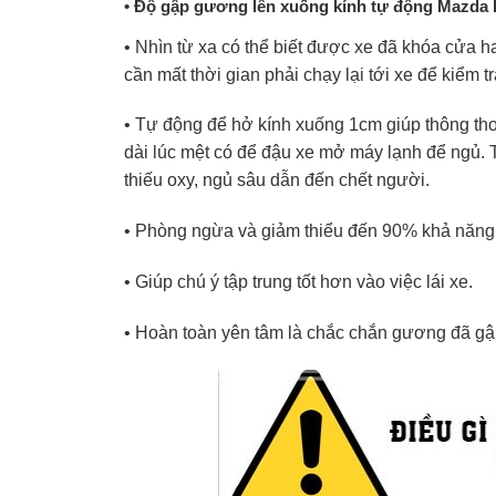
• Độ gập gương lên xuống kính tự động Mazda B
• Nhìn từ xa có thể biết được xe đã khóa cửa 
cần mất thời gian phải chạy lại tới xe để kiểm tr
• Tự động để hở kính xuống 1cm giúp thông thoá
dài lúc mệt có để đậu xe mở máy lạnh để ngủ. T
thiếu oxy, ngủ sâu dẫn đến chết người.
• Phòng ngừa và giảm thiểu đến 90% khả năng 
• Giúp chú ý tập trung tốt hơn vào việc lái xe.
• Hoàn toàn yên tâm là chắc chắn gương đã gập 