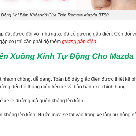
 Động Khi Bấm Khóa/Mở Cửa Trên Remote Mazda BT50
lắp đặt được đối với những xe đã có gương gập điện. Còn đối v
ập cơ) thì cần phải độ thêm
g
ương gập điệ
n
.
Lên Xuống Kính Tự Động Cho Mazda
t nhanh chóng, dễ dàng. Toàn bộ dây giắc điện được thiết kế 
ởng đến hệ thống điện trên xe và bảo hành xe chính hãng.
 để xe lề đường mà quên không lên kính.
ên không lên kính. Nước mưa sẽ tạt vào trong xe làm hư hỏng nộ