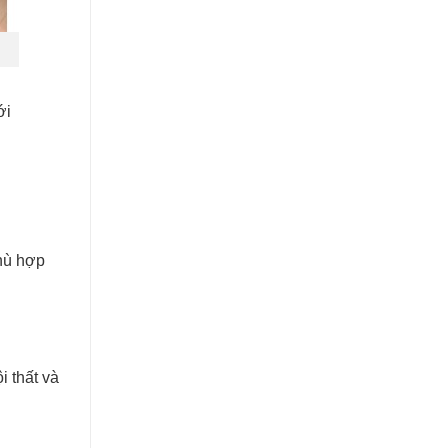
ới
phù hợp
i thất và