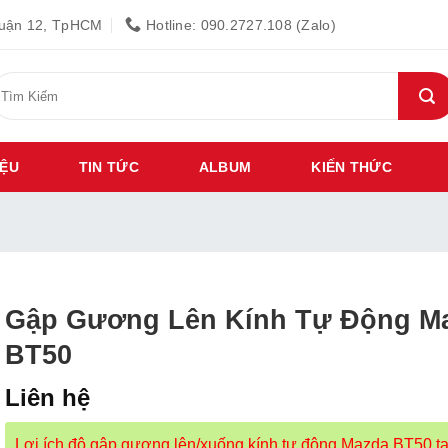
Quận 12, TpHCM
Hotline: 090.2727.108 (Zalo)
ìm
iếm:
IỆU
TIN TỨC
ALBUM
KIẾN THỨC
Gập Gương Lên Kính Tự Động M
BT50
Liên hệ
Lợi ích độ gập gương lên/xuống kính tự động Mazda BT50 tạ