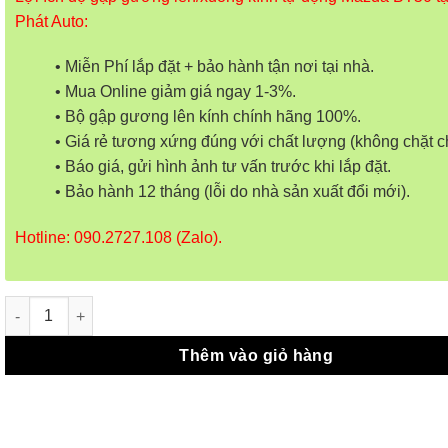
Phát Auto:
• Miễn Phí lắp đặt + bảo hành tận nơi tại nhà.
• Mua Online giảm giá ngay 1-3%.
• Bộ gập gương lên kính chính hãng 100%.
• Giá rẻ tương xứng đúng với chất lượng (không chặt c
• Báo giá, gửi hình ảnh tư vấn trước khi lắp đặt.
• Bảo hành 12 tháng (lỗi do nhà sản xuất đổi mới).
Hotline: 090.2727.108 (Zalo).
Gập Gương Lên Kính Tự Động Mazda BT50 số lượng
Thêm vào giỏ hàng