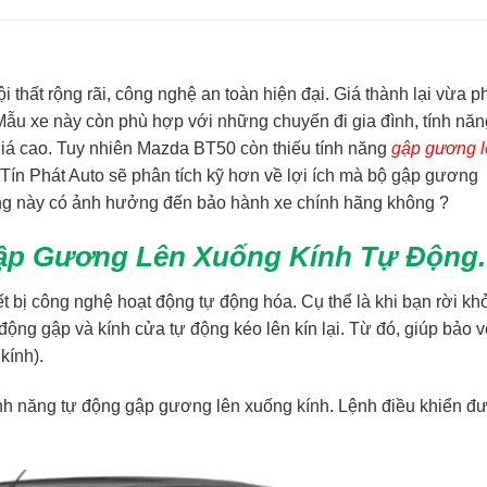
 thất rộng rãi, công nghệ an toàn hiện đại. Giá thành lại vừa p
ẫu xe này còn phù hợp với những chuyến đi gia đình, tính năn
 giá cao. Tuy nhiên Mazda BT50 còn thiếu tính năng
g
ập gương 
 Tín Phát Auto sẽ phân tích kỹ hơn về lợi ích mà bộ gập gương
năng này có ảnh hưởng đến bảo hành xe chính hãng không ?
 Gập Gương Lên Xuống Kính Tự Động.
t bị công nghệ hoạt động tự động hóa. Cụ thể là khi bạn rời khỏ
ộng gập và kính cửa tự động kéo lên kín lại. Từ đó, giúp bảo v
kính).
ính năng tự động gập gương lên xuống kính. Lệnh điều khiển đư