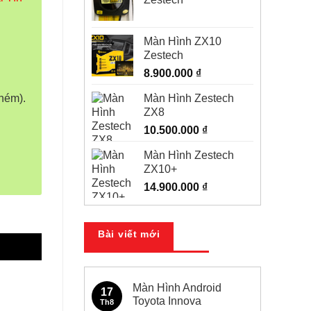
Màn Hình ZX10
Zestech
8.900.000
₫
Màn Hình Zestech
hém).
ZX8
10.500.000
₫
Màn Hình Zestech
ZX10+
14.900.000
₫
Bài viết mới
Màn Hình Android
17
Toyota Innova
Th8