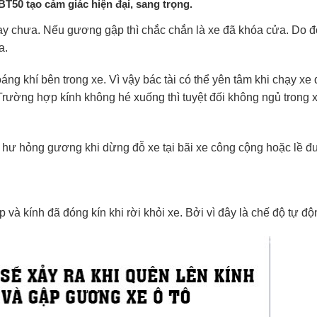
T50 tạo cảm giác hiện đại, sang trọng.
hay chưa. Nếu gương gập thì chắc chắn là xe đã khóa cửa. Do 
a.
ng khí bên trong xe. Vì vậy bác tài có thể yên tâm khi chạy x
rường hợp kính không hé xuống thì tuyệt đối không ngủ trong x
hư hỏng gương khi dừng đỗ xe tại bãi xe công cộng hoặc lề đ
và kính đã đóng kín khi rời khỏi xe. Bởi vì đây là chế độ tự độ