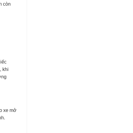
ận còn
hiếc
, khi
ương
ào xe mở
nh.