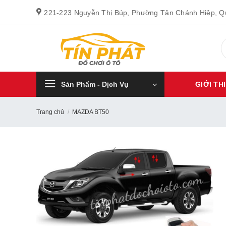
Bỏ
221-223 Nguyễn Thị Búp, Phường Tân Chánh Hiệp, 
qua
nội
T
dung
k
Sản Phẩm - Dịch Vụ
GIỚI TH
Trang chủ
/
MAZDA BT50