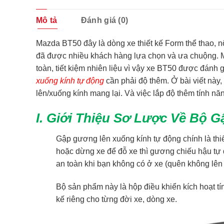
Mô tả
Đánh giá (0)
Mazda BT50 đây là dòng xe thiết kế Form thể thao, nội
đã được nhiều khách hàng lựa chọn và ưa chuộng. M
toàn, tiết kiệm nhiên liệu vì vậy xe BT50 được đánh
xuống kính tự độn
g
cần phải độ thêm. Ở bài viết này,
lên/xuống kính mang lại. Và việc lắp độ thêm tính 
I. Giới Thiệu Sơ Lược Về Bộ
Gập gương lên xuống kính tự động chính là thiế
hoặc dừng xe để đỗ xe thì gương chiếu hậu tự đ
an toàn khi bạn không có ở xe (quên không lên 
Bộ sản phẩm này là hộp điều khiển kích hoạt t
kế riêng cho từng đời xe, dòng xe.