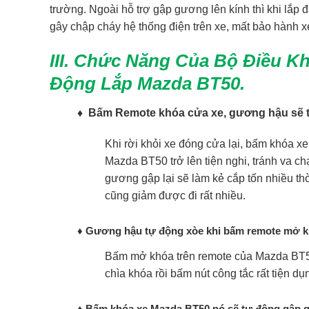
trường. Ngoài hỗ trợ gập gương lên kính thì khi lắp 
gây chập cháy hệ thống điện trên xe, mất bảo hành x
III. Chức Năng Của Bộ Điều 
Động Lắp Mazda BT50.
♦ Bấm Remote khóa cửa xe, gương hậu sẽ t
Khi rời khỏi xe đóng cửa lại, bấm khóa x
Mazda BT50 trở lên tiện nghi, tránh va c
gương gập lại sẽ làm kẻ cắp tốn nhiều th
cũng giảm được đi rất nhiều.
♦ Gương hậu tự động xòe khi bấm remote mở k
Bấm mở khóa trên remote của Mazda BT50
chìa khóa rồi bấm nút công tắc rất tiện dụ
♦ Bấm khóa xe Mazda BT50 nó sẽ tự động gập g