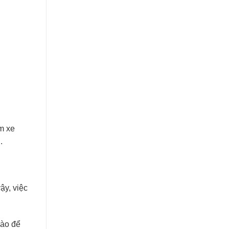
ơm xe
.
ậy, việc
nào để