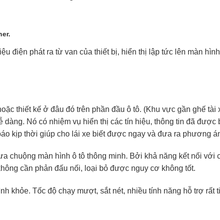
ner.
ệu điện phát ra từ van của thiết bị, hiển thị lập tức lên màn hì
hoặc thiết kế ở đâu đó trên phần đầu ô tô. (Khu vực gần ghế tài 
dàng. Nó có nhiệm vụ hiển thị các tín hiệu, thông tin đã được 
báo kịp thời giúp cho lái xe biết được ngay và đưa ra phương án
ưa chuộng màn hình ô tô thông minh. Bởi khả năng kết nối với c
 không cần phản đấu nối, loại bỏ được nguy cơ không tốt.
h khỏe. Tốc độ chạy mượt, sắt nét, nhiều tính năng hỗ trợ rất ti