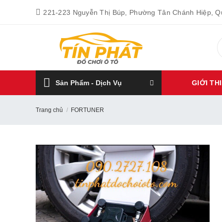
Bỏ
221-223 Nguyễn Thị Búp, Phường Tân Chánh Hiệp, 
qua
nội
T
dung
k
Sản Phẩm - Dịch Vụ
GIỚI TH
Trang chủ
/
FORTUNER