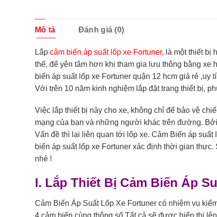
Mô tả
Đánh giá (0)
Lắp
c
ảm biến áp suất lốp xe Fortun
er
, là một thiết b
thế, để yên tâm hơn khi tham gia lưu thông bằng xe 
biến áp suất lốp xe Fortuner quận 12 hcm giá rẻ ,uy 
Với trên 10 năm kinh nghiệm lắp đặt trang thiết bị, ph
Việc lắp thiết bị này cho xe, không chỉ để bảo vệ chi
mạng của bạn và những người khác trên đường. Bởi th
Vấn đề thì lại liên quan tới lốp xe. Cảm Biến áp suấ
biến áp suất lốp xe Fortuner xác định thời gian thực.
nhé !
I. Lắp Thiết Bị Cảm Biến Áp Su
Cảm Biến Áp Suất Lốp Xe Fortuner có nhiệm vụ kiểm so
4 cảm biến cùng thông số.Tất cả sẽ được hiển thị lên 