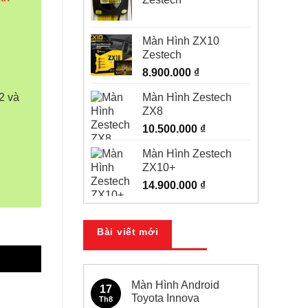
Màn Hình ZX10
Zestech
8.900.000
₫
Màn Hình Zestech
2 và
ZX8
10.500.000
₫
Màn Hình Zestech
ZX10+
14.900.000
₫
Bài viết mới
Màn Hình Android
17
Toyota Innova
Th8