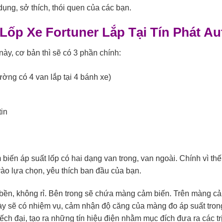
ụng, sở thích, thói quen của các bạn.
 Lốp Xe Fortuner Lắp Tại Tín Phát Au
này, cơ bản thì sẽ có 3 phần chính:
ờng có 4 van lắp tại 4 bánh xe)
tin
biến áp suất lốp có hai dạng van trong, van ngoài. Chính vì thế
vào lựa chọn, yêu thích ban đầu của bạn.
p bền, không rỉ. Bên trong sẽ chứa màng cảm biến. Trên màng c
ày sẽ có nhiệm vụ, cảm nhận độ căng của màng đo áp suất tron
ếch đại, tạo ra những tín hiệu điện nhằm mục đích đưa ra các tr