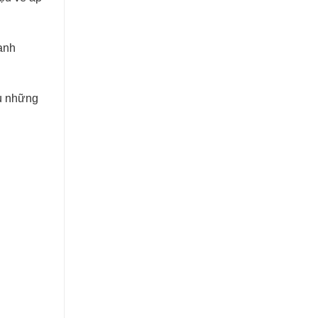
hanh
ểu những