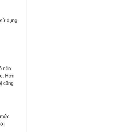
 sử dụng
tô nên
xe. Hơn
bị cũng
á mức
ười