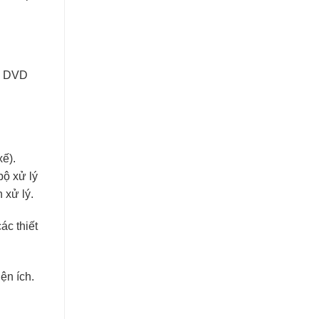
nh DVD
xế).
bộ xử lý
 xử lý.
ác thiết
ện ích.