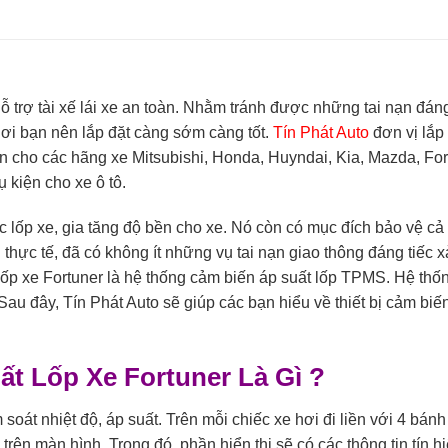
ị hỗ trợ tài xế lái xe an toàn. Nhằm tránh được những tai nạn đáng
hơi bạn nên lắp đặt càng sớm càng tốt.
Tín Phát Auto
đơn vị lắp
tín cho các hãng xe Mitsubishi, Honda, Huyndai, Kia, Mazda, Fo
ụ kiện cho xe ô tô.
ếc lốp xe, gia tăng độ bền cho xe. Nó còn có mục đích bảo vệ cả 
ực tế, đã có không ít những vụ tai nạn giao thông đáng tiếc xả
t lốp xe Fortuner là hệ thống cảm biến áp suất lốp TPMS. Hệ th
 Sau đây, Tín Phát Auto sẽ giúp các bạn hiểu về thiết bị cảm biế
ất Lốp Xe Fortuner Là Gì ?
át nhiệt độ, áp suất. Trên mỗi chiếc xe hơi đi liền với 4 bánh 
trên màn hình. Trong đó, phần hiển thị sẽ có các thông tin tín h