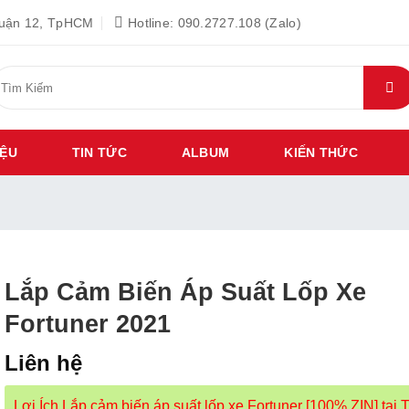
Quận 12, TpHCM
Hotline: 090.2727.108 (Zalo)
ìm
iếm:
IỆU
TIN TỨC
ALBUM
KIẾN THỨC
Lắp Cảm Biến Áp Suất Lốp Xe
Fortuner 2021
Liên hệ
Lợi Ích Lắp cảm biến áp suất lốp xe Fortuner [100% ZIN] tại T