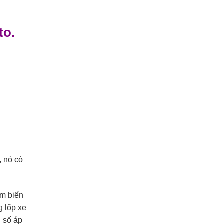
to.
, nó có
ảm biến
g lốp xe
ị số áp