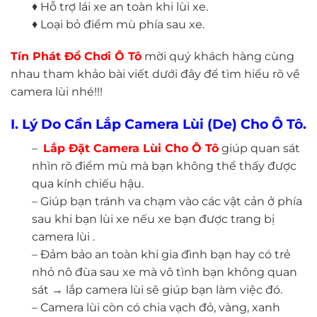
♦ Hỗ trợ lái xe an toàn khi lùi xe.
♦ Loại bỏ điểm mù phía sau xe.
Tín Phát Đồ Chơi Ô Tô
mời quý khách hàng cùng
nhau tham khảo bài viết dưới đây để tìm hiểu rõ về
camera lùi nhé!!!
I. Lý Do Cần Lắp Camera Lùi (De) Cho Ô Tô.
–
Lắp Đặt Camera Lùi Cho Ô Tô
giúp quan sát
nhìn rõ điểm mù mà bạn không thể thấy được
qua kính chiếu hậu.
– Giúp bạn tránh va chạm vào các vật cản ở phía
sau khi bạn lùi xe nếu xe bạn được trang bị
camera lùi .
– Đảm bảo an toàn khi gia đình bạn hay có trẻ
nhỏ nô đùa sau xe mà vô tình bạn không quan
sát → lắp camera lùi sẽ giúp bạn làm việc đó.
– Camera lùi còn có chia vạch đỏ, vàng, xanh