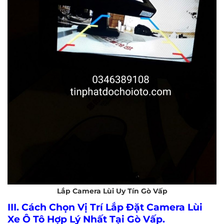
Lắp Camera Lùi Uy Tín Gò Vấp
III. Cách Chọn Vị Trí Lắp Đặt Camera Lùi
Xe Ô Tô Hợp Lý Nhất Tại Gò Vấp.