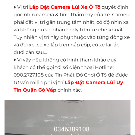
♦ Vị trí
Lắp Đặt Camera Lùi Xe Ô Tô
quyết định
góc nhìn camera & tính thẩm mỹ của xe. Camera
phải đặt vị trí gần trung tâm nhất, có độ nhìn xa
và không bị các phần body trên xe che khuất.
Tuy nhiên vị trí này phụ thuộc vào từng dòng xe
và đời xe: có xe lắp trên nắp cốp, có xe lại lắp
dưới cản sau…
♦ Vị vậy nếu không có hình tham khảo quý
khách có thể gọi tới số điện thoại Hotline:
090.2727.108 của Tín Phát Đồ Chơi Ô Tô để được
tư vấn miễn phí vị trí
Lắp Đặt Camera Lùi Uy
Tín
Quận Gò Vấp
chính xác.