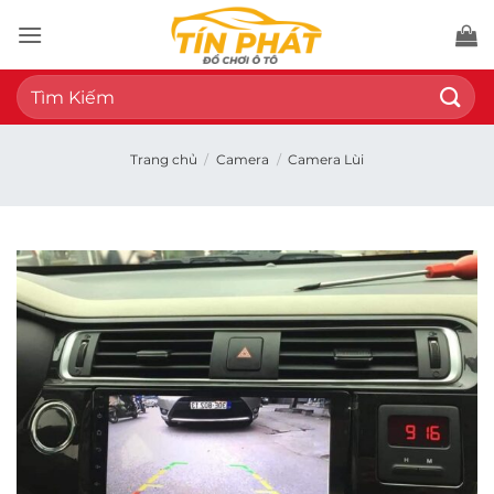
Bỏ
qua
nội
Tìm
dung
kiếm:
Trang chủ
/
Camera
/
Camera Lùi