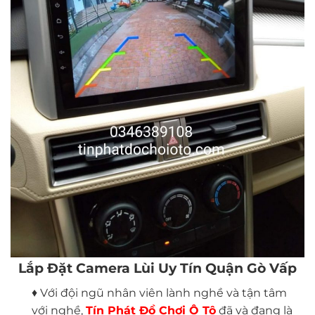
Lắp Đặt Camera Lùi Uy Tín Quận Gò Vấp
♦ Với đội ngũ nhân viên lành nghề và tận tâm
với nghề,
Tín Phát Đồ Chơi Ô Tô
đã và đang là