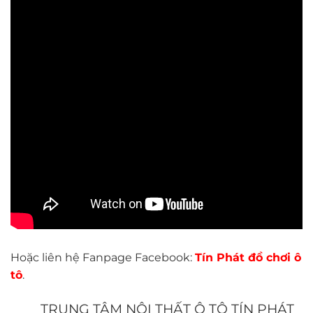
Hoặc liên hệ Fanpage Facebook:
Tín Phát đồ chơi ô
tô
.
TRUNG TÂM NỘI THẤT Ô TÔ TÍN PHÁT