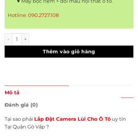
♥ May bọc nệm + đổi màu nội thất ô tô.
Hotline: 090.2727.108
Lắp Đặt Camera Lùi Uy Tín Quận Gò Vấp số lượng
Thêm vào giỏ hàng
Mô tả
Đánh giá (0)
Tại sao phải
Lắp Đặt Camera Lùi Cho Ô Tô
uy tín
Tại Quận Gò Vấp ?