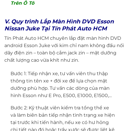
Trên Ô Tô
V. Quy trình Lắp Màn Hình DVD Esson
Nissan Juke Tại Tín Phát Auto HCM
Tín Phát Auto HCM chuyên lắp đặt màn hình DVD
android Esson Juke với kim chỉ nam không đấu nối
dây điện zin – toàn bộ cắm jack zin – mặt dưỡng
chất lượng cao vừa khít như zin.
Bước 1: Tiếp nhận xe, tư vấn viên thu thập
thông tin tên xe + đời xe để lựa chọn mặt
dưỡng phù hợp. Tư vấn các dòng của màn
hình Esson như E Pro, E500, E1000, E1500,…
Bước 2: Kỹ thuật viên kiểm tra tổng thể xe
và làm biên bản tiếp nhận tình trạng xe hiện
tại trước khi tiến hành, nếu xe có hư hỏng
chi tiết nào đó hoặc trầy xước sẽ được liệt kê