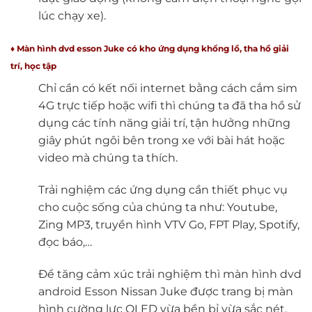
lúc chạy xe).
♦ Màn hình dvd esson Juke có kho ứng dụng khổng lồ, tha hồ giải
trí, học tập
Chỉ cần có kết nối internet bằng cách cắm sim
4G trực tiếp hoặc wifi thì chúng ta đã tha hồ sử
dụng các tính năng giải trí, tận hưởng những
giây phút ngôi bên trong xe với bài hát hoặc
video mà chúng ta thích.
Trải nghiệm các ứng dụng cần thiết phục vụ
cho cuộc sống của chúng ta như: Youtube,
Zing MP3, truyền hình VTV Go, FPT Play, Spotify,
đọc báo,…
Để tăng cảm xúc trải nghiệm thì màn hình dvd
android Esson Nissan Juke được trang bị màn
hình cường lực QLED vừa bền bỉ vừa sắc nét,