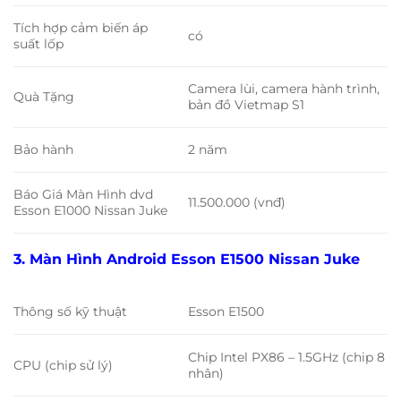
Tích hợp cảm biến áp
có
suất lốp
Camera lùi, camera hành trình,
Quà Tặng
bản đồ Vietmap S1
Bảo hành
2 năm
Báo Giá Màn Hình dvd
11.500.000 (vnđ)
Esson E1000 Nissan Juke
3. Màn Hình Android Esson E1500 Nissan Juke
Thông số kỹ thuật
Esson E1500
Chip Intel PX86 – 1.5GHz (chip 8
CPU (chip sử lý)
nhân)