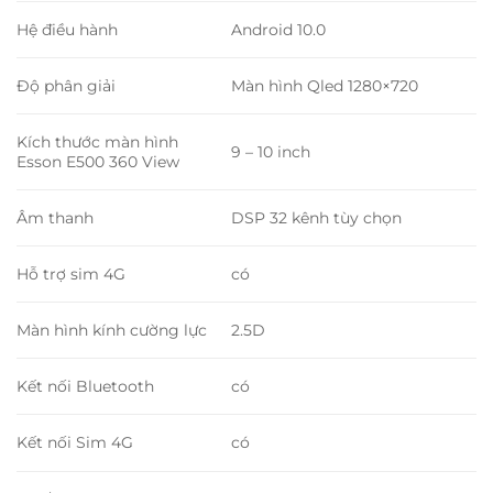
Hệ điều hành
Android 10.0
Độ phân giải
Màn hình Qled 1280×720
Kích thước màn hình
9 – 10 inch
Esson E500 360 View
Âm thanh
DSP 32 kênh tùy chọn
Hỗ trợ sim 4G
có
Màn hình kính cường lực
2.5D
Kết nối Bluetooth
có
Kết nối Sim 4G
có