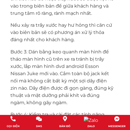
vào trong biên bản để giữa khách hàng và
trung tâm rõ ràng, rành mạch nhất.
Nếu xảy ra trầy xước hay hư hỏng thì căn cứ
vào biên bản sẽ có phương án xử lý thỏa
đáng nhất cho khách hàng.
Bước 3: Dán bằng keo quanh màn hình để
tháo màn hình cũ trên xe ra tránh bị trầy
xước, lắp màn hình dvd android Esson
Nissan Juke mới vào. Cắm toàn bộ jack kết
nối mà không cắt bất kỳ một sợi dây điện
zin nào. Dây điện được đi gọn gàng, đúng kỹ
thuật và mặt dưỡng phải khít và đúng
ngàm, không gãy ngàm.
Bước 4: Kiểm tra và cài đặt các tính năng,
phần mềm vào màn hình.
GỌI ĐIỆN
SMS
BẢN ĐỒ
ZALO
MESSENGER