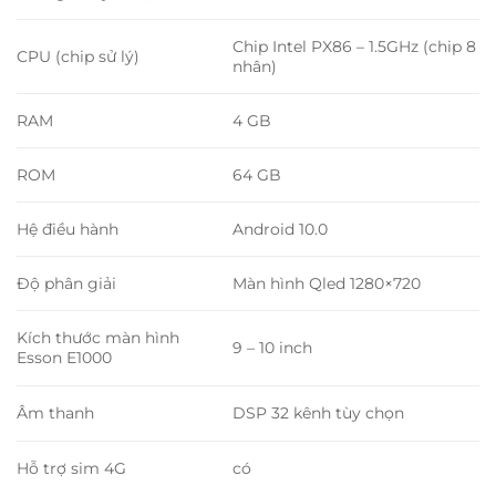
Chip Intel PX86 – 1.5GHz (chip 8
CPU (chip sử lý)
nhân)
RAM
4 GB
ROM
64 GB
Hệ điều hành
Android 10.0
Độ phân giải
Màn hình Qled 1280×720
Kích thước màn hình
9 – 10 inch
Esson E1000
Âm thanh
DSP 32 kênh tùy chọn
Hỗ trợ sim 4G
có