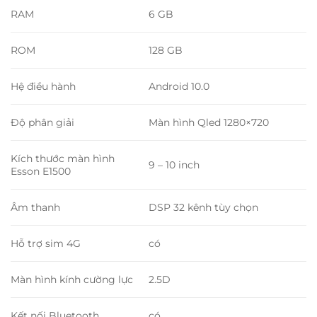
RAM
6 GB
ROM
128 GB
Hệ điều hành
Android 10.0
Độ phân giải
Màn hình Qled 1280×720
Kích thước màn hình
9 – 10 inch
Esson E1500
Âm thanh
DSP 32 kênh tùy chọn
Hỗ trợ sim 4G
có
Màn hình kính cường lực
2.5D
Kết nối Bluetooth
có