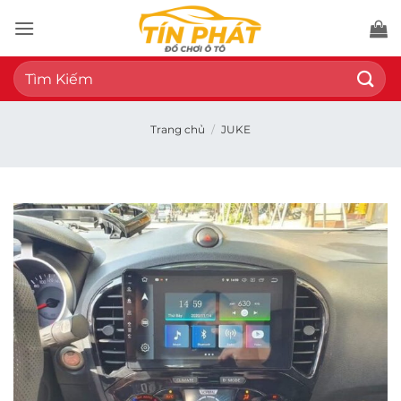
Bỏ
qua
nội
Tìm
dung
kiếm:
Trang chủ
/
JUKE