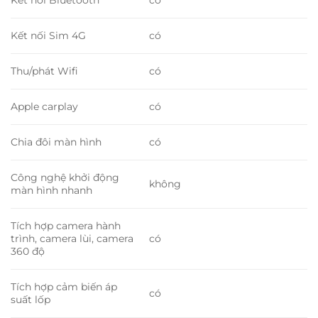
Kết nối Bluetooth
có
Kết nối Sim 4G
có
Thu/phát Wifi
có
Apple carplay
có
Chia đôi màn hình
có
Công nghệ khởi động
không
màn hình nhanh
Tích hợp camera hành
trình, camera lùi, camera
có
360 độ
Tích hợp cảm biến áp
có
suất lốp